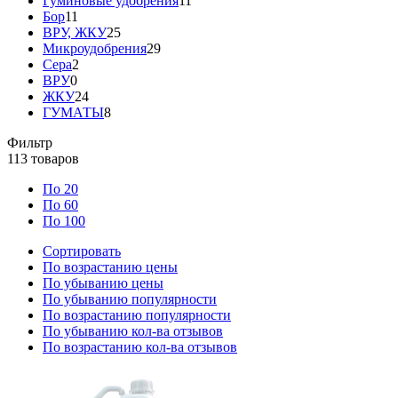
Гуминовые удобрения
11
Бор
11
ВРУ, ЖКУ
25
Микроудобрения
29
Сера
2
ВРУ
0
ЖКУ
24
ГУМАТЫ
8
Фильтр
113
товаров
По 20
По 60
По 100
Сортировать
По возрастанию цены
По убыванию цены
По убыванию популярности
По возрастанию популярности
По убыванию кол-ва отзывов
По возрастанию кол-ва отзывов