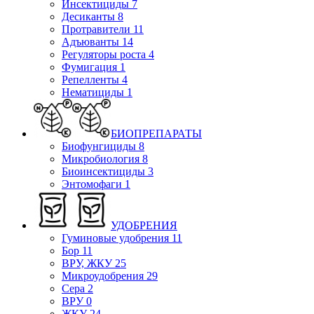
Инсектициды
7
Десиканты
8
Протравители
11
Адъюванты
14
Регуляторы роста
4
Фумигация
1
Репелленты
4
Нематициды
1
БИОПРЕПАРАТЫ
Биофунгициды
8
Микробиология
8
Биоинсектициды
3
Энтомофаги
1
УДОБРЕНИЯ
Гуминовые удобрения
11
Бор
11
ВРУ, ЖКУ
25
Микроудобрения
29
Сера
2
ВРУ
0
ЖКУ
24