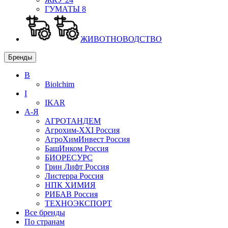
ГУМАТЫ
8
ЖИВОТНОВОДСТВО
Бренды
B
Biolchim
I
IKAR
А-Я
АГРОТАНДЕМ
Агрохим-XXI
Россия
АгроХимИнвест
Россия
БашИнком
Россия
БИОРЕСУРС
Грин Лифт
Россия
Листерра
Россия
НПК ХИМИЯ
РИБАВ
Россия
ТЕХНОЭКСПОРТ
Все бренды
По странам