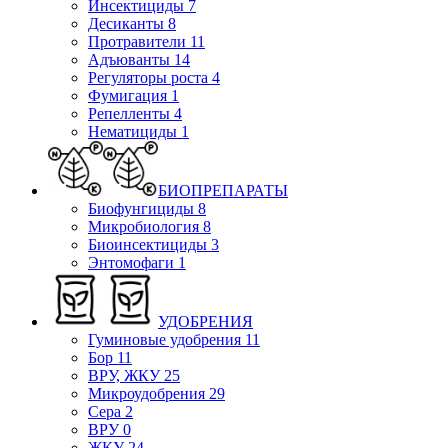
Инсектициды
7
Десиканты
8
Протравители
11
Адъюванты
14
Регуляторы роста
4
Фумигация
1
Репелленты
4
Нематициды
1
БИОПРЕПАРАТЫ
Биофунгициды
8
Микробиология
8
Биоинсектициды
3
Энтомофаги
1
УДОБРЕНИЯ
Гуминовые удобрения
11
Бор
11
ВРУ, ЖКУ
25
Микроудобрения
29
Сера
2
ВРУ
0
ЖКУ
24