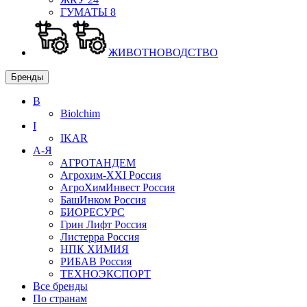
ГУМАТЫ
8
ЖИВОТНОВОДСТВО
Бренды
B
Biolchim
I
IKAR
А-Я
АГРОТАНДЕМ
Агрохим-XXI
Россия
АгроХимИнвест
Россия
БашИнком
Россия
БИОРЕСУРС
Грин Лифт
Россия
Листерра
Россия
НПК ХИМИЯ
РИБАВ
Россия
ТЕХНОЭКСПОРТ
Все бренды
По странам